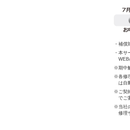
・補償
・本サ
WE
※期中
※各修
は自
※ご契
でご
※当社
修理