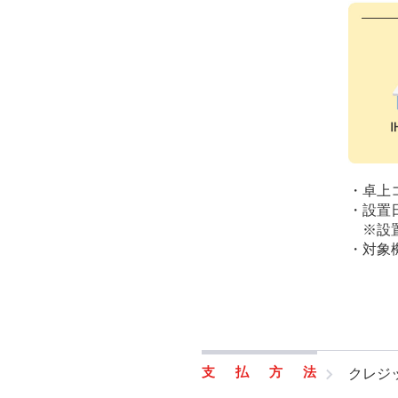
・卓上
・設置
※設
・対象
支払方法
クレジ