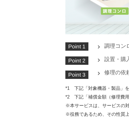
調理コン
Point 1
設置・購
Point 2
修理の依
Point 3
*1 下記「対象機器・製品」
*2 下記「補償金額（修理費
※本サービスは、サービスの
※役務であるため、その性質